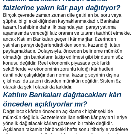
faizlerine yakın
kâr payı dağıtıyor?
Birçok çevrede zaman zaman dile getirilen bu soru veya
şüphe, bilgi eksikliğinden kaynaklanmaktadır. Bankalar
tasarruf sahibine daha ilk başında yani parayı yatırma
aşamasında vereceği faiz oranını ve tutarını taahhüt etmekte,
ancak Katılım Bankaları geçerli kâr marjları üzerinden
yatırılan parayı değerlendirdikten sonra, kazandığı tutarı
paylaşmaktadır. Dolayısıyla, önceden belirleme mümkün
olmadığı için bankaların takip edilmesi gibi bir durum söz
konusu değildir. Reel ekonomik piyasada çok farklı
sektörlerde ve ekonominin zorunlu kıldığı kâr hadleri
dahilinde çalışıldığından normal kazanç seyrinin dışına
çıkılması da zaten iktisaden mümkün değildir. Sistem öz
olarak da şekil olarak da farklıdır.
Katılım Bankaları dağıtacakları kârı
önceden açıklıyorlar mı?
Dağıtılacak kârları önceden açıklamak hiçbir şekilde
mümkün değildir. Gazetelerde ilan edilen kâr payları ileriye
yönelik dağıtılacak kârları gösteren bir tablo değildir.
Açıklanan rakamlar bir önceki hafta sonu itibariyle vadelere