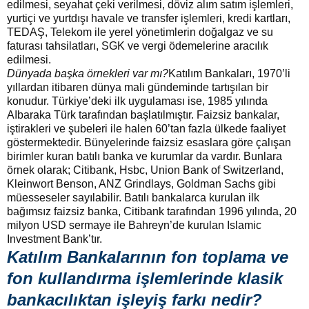
edilmesi, seyahat çeki verilmesi, döviz alım satım işlemleri,
yurtiçi ve yurtdışı havale ve transfer işlemleri, kredi kartları,
TEDAŞ, Telekom ile yerel yönetimlerin doğalgaz ve su
faturası tahsilatları, SGK ve vergi ödemelerine aracılık
edilmesi.
Dünyada başka örnekleri var mı?
Katılım Bankaları, 1970’li
yıllardan itibaren dünya mali gündeminde tartışılan bir
konudur. Türkiye’deki ilk uygulaması ise, 1985 yılında
AIbaraka Türk tarafından başlatılmıştır. Faizsiz bankalar,
iştirakleri ve şubeleri ile halen 60’tan fazla ülkede faaliyet
göstermektedir. Bünyelerinde faizsiz esaslara göre çalışan
birimler kuran batılı banka ve kurumlar da vardır. Bunlara
örnek olarak; Citibank, Hsbc, Union Bank of Switzerland,
Kleinwort Benson, ANZ Grindlays, Goldman Sachs gibi
müesseseler sayılabilir. Batılı bankalarca kurulan ilk
bağımsız faizsiz banka, Citibank tarafından 1996 yılında, 20
milyon USD sermaye ile Bahreyn’de kurulan Islamic
Investment Bank’tır.
Katılım Bankalarının fon toplama ve
fon kullandırma işlemlerinde klasik
bankacılıktan işleyiş farkı nedir?