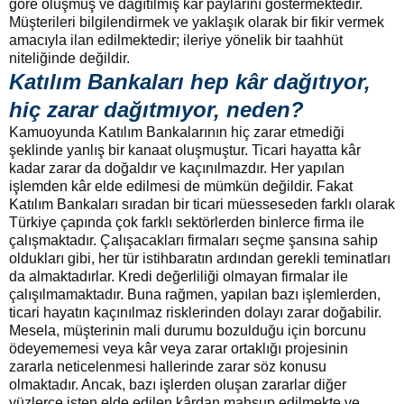
göre oluşmuş ve dağıtılmış kâr paylarını göstermektedir.
Müşterileri bilgilendirmek ve yaklaşık olarak bir fikir vermek
amacıyla ilan edilmektedir; ileriye yönelik bir taahhüt
niteliğinde değildir.
Katılım Bankaları hep kâr dağıtıyor,
hiç zarar dağıtmıyor, neden?
Kamuoyunda Katılım Bankalarının hiç zarar etmediği
şeklinde yanlış bir kanaat oluşmuştur. Ticari hayatta kâr
kadar zarar da doğaldır ve kaçınılmazdır. Her yapılan
işlemden kâr elde edilmesi de mümkün değildir. Fakat
Katılım Bankaları sıradan bir ticari müesseseden farklı olarak
Türkiye çapında çok farklı sektörlerden binlerce firma ile
çalışmaktadır. Çalışacakları firmaları seçme şansına sahip
oldukları gibi, her tür istihbaratın ardından gerekli teminatları
da almaktadırlar. Kredi değerliliği olmayan firmalar ile
çalışılmamaktadır. Buna rağmen, yapılan bazı işlemlerden,
ticari hayatın kaçınılmaz risklerinden dolayı zarar doğabilir.
Mesela, müşterinin mali durumu bozulduğu için borcunu
ödeyememesi veya kâr veya zarar ortaklığı projesinin
zararla neticelenmesi hallerinde zarar söz konusu
olmaktadır. Ancak, bazı işlerden oluşan zararlar diğer
yüzlerce işten elde edilen kârdan mahsup edilmekte ve