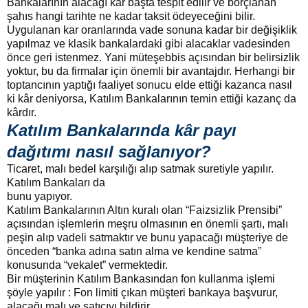
Bankalarının alacağı kâr başta tespit edilir ve borçlanan
şahıs hangi tarihte ne kadar taksit ödeyeceğini bilir.
Uygulanan kar oranlarında vade sonuna kadar bir değişiklik
yapılmaz ve klasik bankalardaki gibi alacaklar vadesinden
önce geri istenmez. Yani müteşebbis açısından bir belirsizlik
yoktur, bu da firmalar için önemli bir avantajdır. Herhangi bir
toptancının yaptığı faaliyet sonucu elde ettiği kazanca nasıl
ki kâr deniyorsa, Katılım Bankalarının temin ettiği kazanç da
kârdır.
Katılım Bankalarında kâr payı
dağıtımı nasıl sağlanıyor?
Ticaret, malı bedel karşılığı alıp satmak suretiyle yapılır.
Katılım Bankaları da
bunu yapıyor.
Katılım Bankalarının Altın kuralı olan “Faizsizlik Prensibi”
açısından işlemlerin meşru olmasının en önemli şartı, malı
peşin alıp vadeli satmaktır ve bunu yapacağı müşteriye de
önceden “banka adına satın alma ve kendine satma”
konusunda “vekalet” vermektedir.
Bir müşterinin Katılım Bankasından fon kullanma işlemi
şöyle yapılır : Fon limiti çıkan müşteri bankaya başvurur,
alacağı malı ve satıcıyı bildirir.