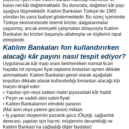
kalan net kâr dağıtılmaktadır. Bu durumda, dağıtılan kâr payı
aşağıya düşmektedir. Katılım Bankaları Türkiye’de 1985
yılından bu yana faaliyet göstermektedir. Bu süreç içerisinde
Türkiye ekonomisinde önemli krizler, dalgalanmalar
yaşanmış, ancak emniyetli çalışmaları dolayısıyla Katılım
Bankaları bu krizleri başarıyla atlatmışlar ve rüştlerini ispat
etmişlerdir.
Katılım Bankaları fon kullandırırken
alacağı kâr payını nasıl tespit ediyor?
Uygulanacak kâr marjı oranı belirlenirken normal ticari
hayatta rol oynayan fiyat saptama kıstasları aynen dikkate
alınmaktadır. Katılım Bankaları genel olarak aşağıdaki
koşulları dikkate alarak kullandırdığı fonlardan alacağı kâr
marjını tespit eder:
• Yapılan işin veya satılan malın piyasadaki kâr haddi
• Peşin ve vadeli alım satım fiyatı
• Katılım Bankalarının elindeki paranın
(Mal alım veya yatırım gücünün) miktarı
• İş yapılan müşterinin pazarlık gücü (Ölçeği, sağlamlık
derecesi, yapılan işin hacmi, müşterinin devamlılığı ve
Katılım Bankası’na sağladığı diğer faydalar)