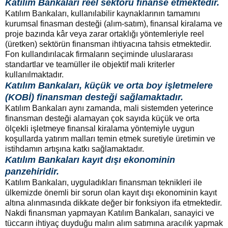
Katılım Bankaları reel sektörü finanse etmektedir.
Katılım Bankaları, kullanılabilir kaynaklarının tamamını
kurumsal finasman desteği (alım-satım), finansal kiralama ve
proje bazında kâr veya zarar ortaklığı yöntemleriyle reel
(üretken) sektörün finansman ihtiyacına tahsis etmektedir.
Fon kullandırılacak firmaların seçiminde uluslararası
standartlar ve teamüller ile objektif mali kriterler
kullanılmaktadır.
Katılım Bankaları, küçük ve orta boy işletmelere
(KOBİ) finansman desteği sağlamaktadır.
Katılım Bankaları aynı zamanda, mali sistemden yeterince
finansman desteği alamayan çok sayıda küçük ve orta
ölçekli işletmeye finansal kiralama yöntemiyle uygun
koşullarda yatırım malları temin etmek suretiyle üretimin ve
istihdamın artışına katkı sağlamaktadır.
Katılım Bankaları kayıt dışı ekonominin
panzehiridir.
Katılım Bankaları, uyguladıkları finansman teknikleri ile
ülkemizde önemli bir sorun olan kayıt dışı ekonominin kayıt
altına alınmasında dikkate değer bir fonksiyon ifa etmektedir.
Nakdi finansman yapmayan Katılım Bankaları, sanayici ve
tüccarın ihtiyaç duyduğu malın alım satımına aracılık yapmak