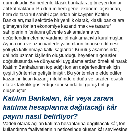
durmaktadır. Bu nedenle klasik bankalara gitmeyen fonlar
atıl kalmaktadır. Bu durum hem genel ekonomi açısından,
hem de tasarruf sahibi açısından bir kayıptır. Katılım
Bankaları, mali sektörde bir yenilik olarak, klasik bankalara
gitmeyen fonları ekonomiye kazandırmak ve tasarruf
sahiplerinin fonlarını güvenle saklamalarına ve
değerlendirmelerine yardımcı olmak amacıyla kurulmuştur.
Ayrıca orta ve uzun vadede yatırımların finanse edilmesi
yoluyla kalkınmaya katkı sağlarlar. Kuruluş aşamasında,
dalında uzman kişilerin oluşturduğu heyetlerin görüşleri
doğrultusunda ve dünyadaki uygulamalardan örnek alınarak
Katılım Bankalarının topladığı fonları değerlendirmek için
çeşitli yöntemler geliştirilmiştir. Bu yöntemlerle elde edilen
kazancın ticari kazanç niteliğinde olduğu ve faizden esaslı
olarak farklılık gösterdiği konusunda bir görüş birliği
oluşmuştur.
Katılım Bankaları, kâr veya zarara
katılma hesaplarına dağıtacağı kâr
payını nasıl belirliyor?
Vadeli olarak açılan katılma hesaplarına dağıtılacak kâr, fon
kullandırma faaliyetlerinin neticesinde oluşan kâr seviyesine