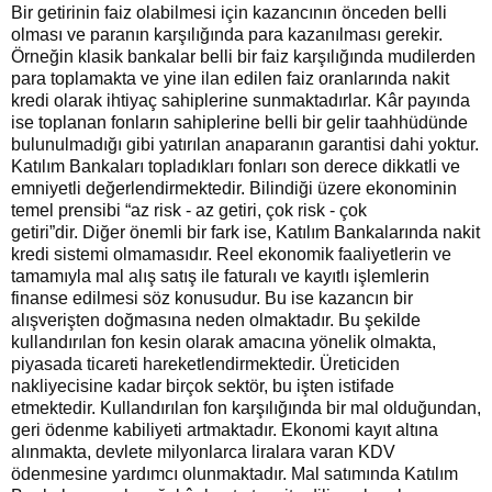
Bir getirinin faiz olabilmesi için kazancının önceden belli
olması ve paranın karşılığında para kazanılması gerekir.
Örneğin klasik bankalar belli bir faiz karşılığında mudilerden
para toplamakta ve yine ilan edilen faiz oranlarında nakit
kredi olarak ihtiyaç sahiplerine sunmaktadırlar. Kâr payında
ise toplanan fonların sahiplerine belli bir gelir taahhüdünde
bulunulmadığı gibi yatırılan anaparanın garantisi dahi yoktur.
Katılım Bankaları topladıkları fonları son derece dikkatli ve
emniyetli değerlendirmektedir. Bilindiği üzere ekonominin
temel prensibi “az risk - az getiri, çok risk - çok
getiri”dir. Diğer önemli bir fark ise, Katılım Bankalarında nakit
kredi sistemi olmamasıdır. Reel ekonomik faaliyetlerin ve
tamamıyla mal alış satış ile faturalı ve kayıtlı işlemlerin
finanse edilmesi söz konusudur. Bu ise kazancın bir
alışverişten doğmasına neden olmaktadır. Bu şekilde
kullandırılan fon kesin olarak amacına yönelik olmakta,
piyasada ticareti hareketlendirmektedir. Üreticiden
nakliyecisine kadar birçok sektör, bu işten istifade
etmektedir. Kullandırılan fon karşılığında bir mal olduğundan,
geri ödenme kabiliyeti artmaktadır. Ekonomi kayıt altına
alınmakta, devlete milyonlarca liralara varan KDV
ödenmesine yardımcı olunmaktadır. Mal satımında Katılım