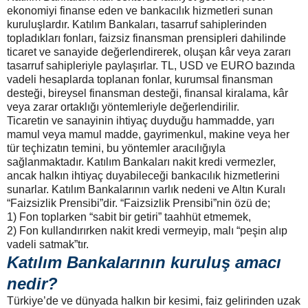
ekonomiyi finanse eden ve bankacılık hizmetleri sunan
kuruluşlardır. Katılım Bankaları, tasarruf sahiplerinden
topladıkları fonları, faizsiz finansman prensipleri dahilinde
ticaret ve sanayide değerlendirerek, oluşan kâr veya zararı
tasarruf sahipleriyle paylaşırlar. TL, USD ve EURO bazında
vadeli hesaplarda toplanan fonlar, kurumsal finansman
desteği, bireysel finansman desteği, finansal kiralama, kâr
veya zarar ortaklığı yöntemleriyle değerlendirilir.
Ticaretin ve sanayinin ihtiyaç duyduğu hammadde, yarı
mamul veya mamul madde, gayrimenkul, makine veya her
tür teçhizatın temini, bu yöntemler aracılığıyla
sağlanmaktadır. Katılım Bankaları nakit kredi vermezler,
ancak halkın ihtiyaç duyabileceği bankacılık hizmetlerini
sunarlar. Katılım Bankalarının varlık nedeni ve Altın Kuralı
“Faizsizlik Prensibi”dir. “Faizsizlik Prensibi”nin özü de;
1) Fon toplarken “sabit bir getiri” taahhüt etmemek,
2) Fon kullandırırken nakit kredi vermeyip, malı “peşin alıp
vadeli satmak”tır.
Katılım Bankalarının kuruluş amacı
nedir?
Türkiye’de ve dünyada halkın bir kesimi, faiz gelirinden uzak