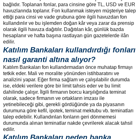
bağlıdır. Toplanan fonlar, para cinsine göre TL, USD ve EUR
havuzlarında toplanır. Fon kullanmak isteyen müşteriye talep
ettiği para cinsi ve vade grubuna göre ilgili havuzdan fon
kullandırılır ve bu işlemden doğan kâr veya zarar da prensip
olarak ilgili havuza dağıtılır. Dağıtılan kâr, günlük bazda
hesaplanır ve hafta başına rastlayan gün gazetelerde ilân
edilir.
Katılım Bankaları kullandırdığı fonları
nasıl garanti altına alıyor?
Katılım Bankaları fon kullandırmadan önce muhatap firmayı
tetkik eder. Mali ve moralite yönünden istihbaratını ve
analizini yapar. Eğer firma sağlam ve çalışılabilir durumda
ise, eldeki verilere göre bir limit tahsis eder ve bu limit
dahilinde çalışır. İlgili firmanın borcu karşılığında teminat
olarak, sadece firmanın ve ortakların imzası ile
yetinebileceği gibi, gerekli gördüğünde ya da piyasanın
durumuna göre kefil, ipotek, teminat mektubu vb. teminatları
talep edebilir. Kullandırılan fonların geri dönmemesi
durumunda alınan teminatlar nakde çevrilerek alacak tahsil
edilir.
Katılım Bankaları neden banka