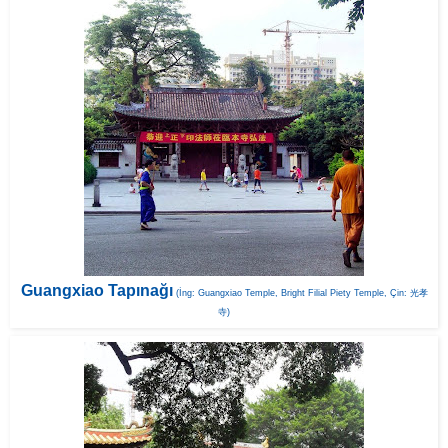
Guangxiao Tapınağı
(İng: Guangxiao Temple, Bright Filial Piety Temple, Çin: 光孝
寺)