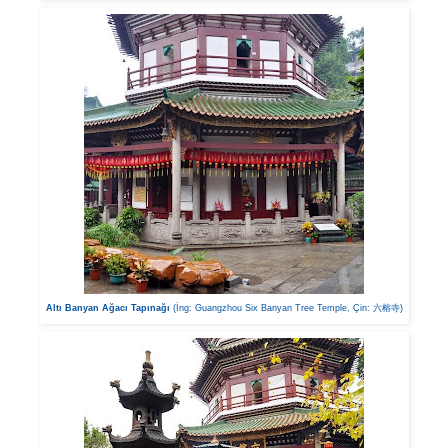
Altı Banyan Ağacı Tapınağı
(İng: Guangzhou Six Banyan Tree Temple, Çin: 六榕寺)