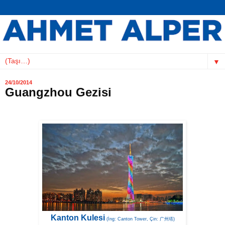
▼
24/10/2014
Guangzhou Gezisi
Kanton Kulesi
(İng: Canton Tower, Çin: 广州塔)