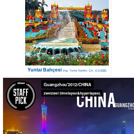
Yuntai Bahçesi
(İng: Yuntai Garden, Çin: 云台花园)