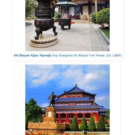
Altı Banyan Ağacı Tapınağı
(İng: Guangzhou Six Banyan Tree Temple, Çin: 六榕寺)