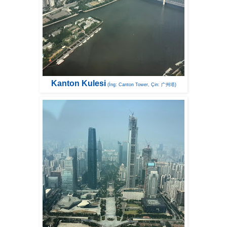
Kanton Kulesi
(İng: Canton Tower, Çin: 广州塔)