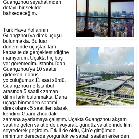
Guangzhou seyahatimden 
detaylı bir şekilde 
bahsedeceğim. 
Türk Hava Yollarının
Guangzhou'ya direk uçuşu
bulunmakta. Bu fuar
döneminde uçuşları tam
kapasite de gerçekleştirdiğine
inanıyorum. Uçakta hiç boş
yer göremedim. İstanbul'dan
Guangzhou'ya 10 saatte
giderken, dönüş
yolculuğumuz 11 saat sürdü.
Guangzhou ile İstanbul
arasında 5 saatlik zaman
dilimi farkı bulunmakta. Daha
uçağa binmeden saatimi
direk olarak 5 saat ileri alarak
kendimi Guangzhou'daki
zamana ayarlamaya çalıştım. Uçakta Guangzhou akşam
saatine gelen vakitlerde uyuyarak, gündüz vakitlerinde film
seyrederek geçirdim. Etkili de oldu, Çin'e gittiğimde
minimum derecede yorgunluk ve sabah saatleri erkenden