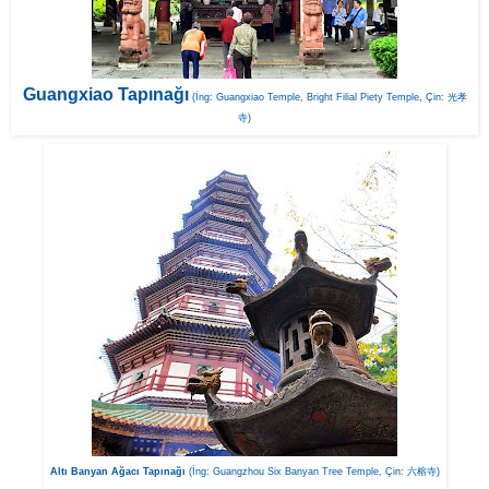
Guangxiao Tapınağı
(İng: Guangxiao Temple, Bright Filial Piety Temple, Çin: 光孝
寺)
Altı Banyan Ağacı Tapınağı
(İng: Guangzhou Six Banyan Tree Temple, Çin: 六榕寺)