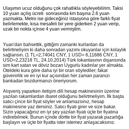
Ulaşımın ucuz olduğunu çok rahatlıkla söyleyebilirim. Taksi 
10 yuan açılış ücreti  sonrasında km başına 2.6 yuan 
yazmakta. Metro ise gideceğiniz istasyona göre farklı fiyat 
belirlemekte, kısa mesafeli bir yere giderken 2 yuan verip, 
uzak bir nokta içinse 4 yuan vermiştim. 
Yuan'dan bahsettik, gittiğim zamanki kurlardan da
belirtmeliyim ki daha sonradan yazımı okuyanlar için kolaylık
sağlansın. (1 TL=2,74041 CNY, 1 USD= 6,11686 CNY, 1
USD=2,23218 TL, 24.10.2014) Türk lokantasının dışarısında
sim kart satan ve döviz bozan Uygurlu kadınlar yer almakta.
Oteldeki kura göre daha iyi bir oran söylediler; fakat
güvenirlik ve en iyi kur açısından her zaman paranızı
bankadan bozdurmanızı öneriyorum.
Alışveriş yaparken iletişim dili hesap makinesinin üzerine
yazılan rakamlardan ibaret olduğunu belirtmeliyim. İlk başta
satıcı çince bir fiyat söyler ve anlamazsınız, hesap
makinesine yaz dersiniz. Satıcı fiyatı girer ve size bakar.
Sizin yapacağınız en iyi şey yazılan fiyatı üçte bir fiyatına
indirebilmek. Bunun içinde dörtte bir fiyat yazarak pazarlığa
başlayın ve üçte bir fiyatta ister istemez anlaşacaksınız.