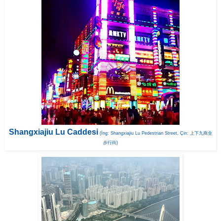
Shangxiajiu Lu Caddesi
(İng: Shangxiajiu Lu Pedestrian Street, Çin: 上下九商业
步行街)