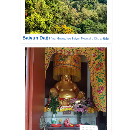
Baiyun Dağı
(İng: Guangzhou Baiyun Mountain, Çin: 白云山)