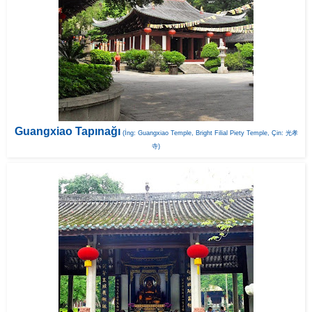
Guangxiao Tapınağı
(İng: Guangxiao Temple, Bright Filial Piety Temple, Çin: 光孝
寺)