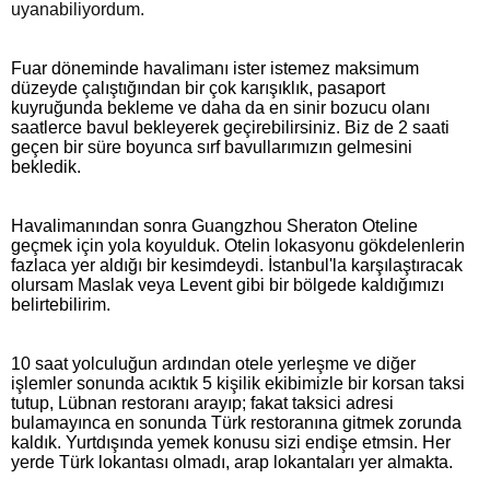
uyanabiliyordum.
Fuar döneminde havalimanı ister istemez maksimum 
düzeyde çalıştığından bir çok karışıklık, pasaport 
kuyruğunda bekleme ve daha da en sinir bozucu olanı 
saatlerce bavul bekleyerek geçirebilirsiniz. Biz de 2 saati 
geçen bir süre boyunca sırf bavullarımızın gelmesini 
bekledik. 
Havalimanından sonra Guangzhou Sheraton Oteline 
geçmek için yola koyulduk. Otelin lokasyonu gökdelenlerin 
fazlaca yer aldığı bir kesimdeydi. İstanbul'la karşılaştıracak 
olursam Maslak veya Levent gibi bir bölgede kaldığımızı 
belirtebilirim. 
10 saat yolculuğun ardından otele yerleşme ve diğer 
işlemler sonunda acıktık 5 kişilik ekibimizle bir korsan taksi 
tutup, Lübnan restoranı arayıp; fakat taksici adresi 
bulamayınca en sonunda Türk restoranına gitmek zorunda 
kaldık. Yurtdışında yemek konusu sizi endişe etmsin. Her 
yerde Türk lokantası olmadı, arap lokantaları yer almakta. 